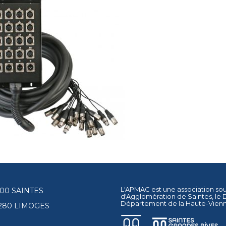
L'APMAC est une association so
17100 SAINTES
d'Agglomération de Saintes
, le
Département de la Haute-Vien
87280 LIMOGES