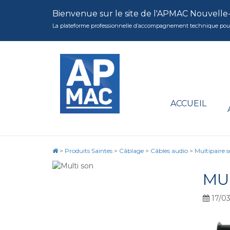
Bienvenue sur le site de l'APMAC Nouvelle
La plateforme professionnelle d’accompagnement technique pour la 
ACCUEIL
>
Produits Saintes
>
Câblage
>
Câbles audio
>
Multipaire 
MU
17/03