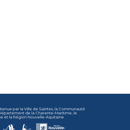
utenue par la
Ville de Saintes
, la
Communauté
Département de la Charente-Maritime
, le
ne
et la
Région Nouvelle-Aquitaine