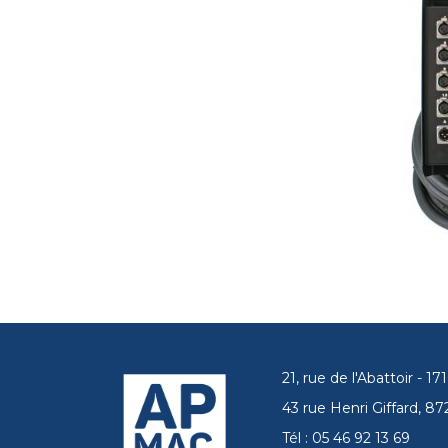
21, rue de l'Abattoir - 
43 rue Henri Giffard, 
Tél : 05 46 92 13 69