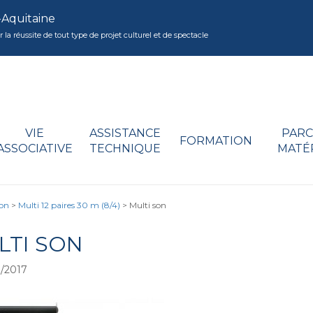
-Aquitaine
réussite de tout type de projet culturel et de spectacle
VIE
ASSISTANCE
PARC
FORMATION
ASSOCIATIVE
TECHNIQUE
MATÉ
son
>
Multi 12 paires 30 m (8/4)
>
Multi son
LTI SON
/2017