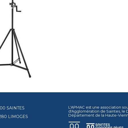
L'APMAC est une association so
17100 SAINTES
d'Agglomération de Saintes
, le
Département de la Haute-Vien
87280 LIMOGES