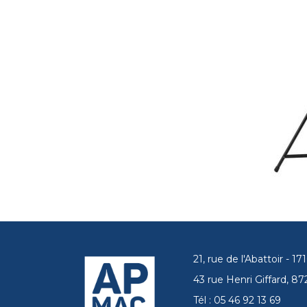
21, rue de l'Abattoir - 
43 rue Henri Giffard, 
Tél : 05 46 92 13 69