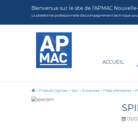
Bienvenue sur le site de l'APMAC Nouvelle
La plateforme professionnelle d’accompagnement technique pour la 
ACCUEIL
>
Produits Saintes
>
Son
>
Enceintes
>
Pieds d'enceinte
>
P
SP
03/0