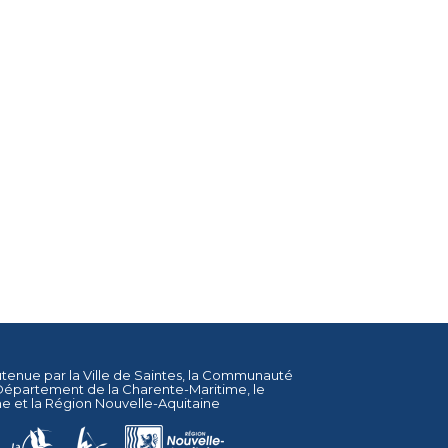
utenue par la
Ville de Saintes
, la
Communauté
Département de la Charente-Maritime
, le
ne
et la
Région Nouvelle-Aquitaine