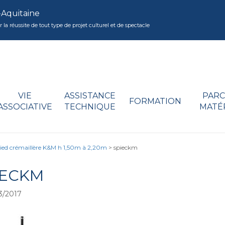
-Aquitaine
réussite de tout type de projet culturel et de spectacle
VIE
ASSISTANCE
PARC
FORMATION
ASSOCIATIVE
TECHNIQUE
MATÉ
ied crémaillère K&M h 1,50m à 2,20m
>
spieckm
IECKM
3/2017