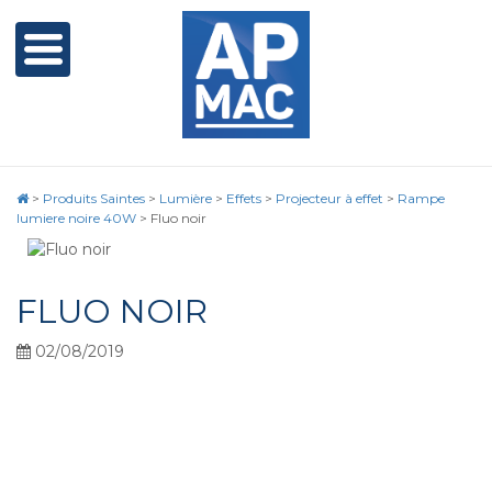
>
Produits Saintes
>
Lumière
>
Effets
>
Projecteur à effet
>
Rampe
lumiere noire 40W
>
Fluo noir
FLUO NOIR
02/08/2019