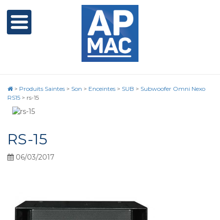
>
Produits Saintes
>
Son
>
Enceintes
>
SUB
>
Subwoofer Omni Nexo
RS15
>
rs-15
RS-15
06/03/2017