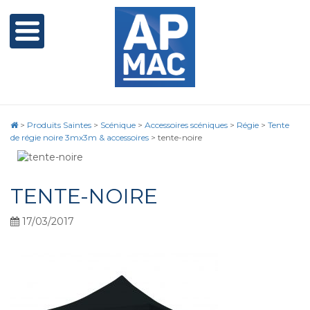
>
Produits Saintes
>
Scénique
>
Accessoires scéniques
>
Régie
>
Tente
de régie noire 3mx3m & accessoires
>
tente-noire
TENTE-NOIRE
17/03/2017