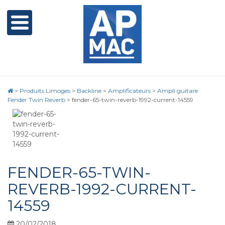
>
Produits Limoges
>
Backline
>
Amplificateurs
>
Ampli guitare
Fender Twin Reverb
>
fender-65-twin-reverb-1992-current-14559
FENDER-65-TWIN-
REVERB-1992-CURRENT-
14559
20/02/2018