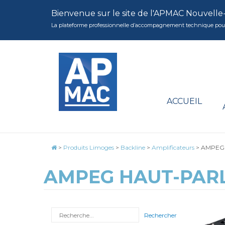
Bienvenue sur le site de l'APMAC Nouvelle
La plateforme professionnelle d’accompagnement technique pour la 
ACCUEIL
>
Produits Limoges
>
Backline
>
Amplificateurs
>
AMPEG H
AMPEG HAUT-PARL
Rechercher