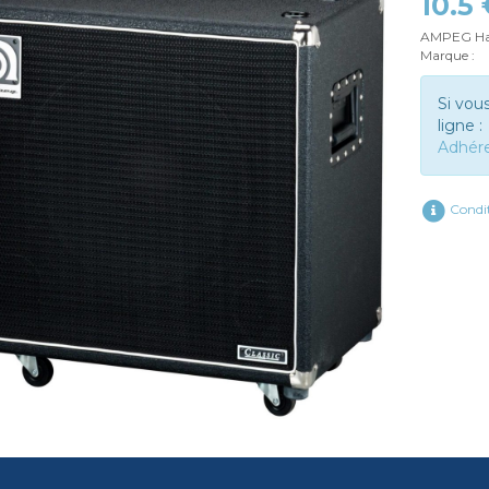
10.5
AMPEG Hau
Marque :
Si vou
ligne :
Adhér
Condit