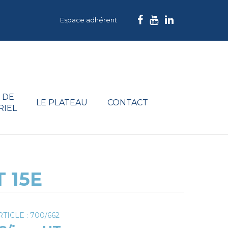
Espace adhérent
 DE
LE PLATEAU
CONTACT
RIEL
 15E
TICLE : 700/662