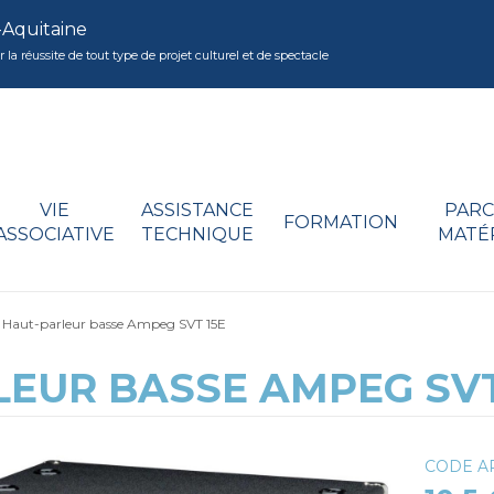
-Aquitaine
réussite de tout type de projet culturel et de spectacle
VIE
ASSISTANCE
PARC
FORMATION
ASSOCIATIVE
TECHNIQUE
MATÉ
aut-parleur basse Ampeg SVT 15E
EUR BASSE AMPEG SVT
CODE AR