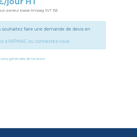
 €/jour HT
t-parleur basse Ampeg SVT 15E
s souhaitez faire une demande de devis en
ez à l'APMAC ou connectez-vous
ions générales de location