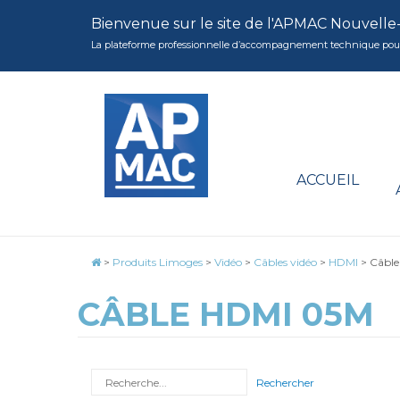
Bienvenue sur le site de l'APMAC Nouvelle
La plateforme professionnelle d’accompagnement technique pour la 
ACCUEIL
>
Produits Limoges
>
Vidéo
>
Câbles vidéo
>
HDMI
>
Câbl
CÂBLE HDMI 05M
Rechercher