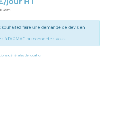
 €/jour HT
MI 05m
s souhaitez faire une demande de devis en
ez à l'APMAC ou connectez-vous
ions générales de location