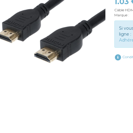
1.03
Câble HD
Marque :
Si vou
ligne :
Adhér
Condit