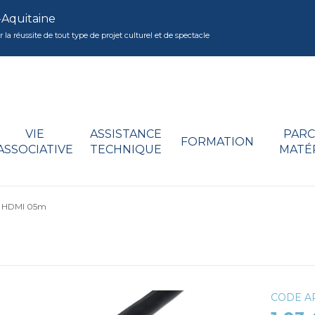
-Aquitaine
réussite de tout type de projet culturel et de spectacle
VIE
ASSISTANCE
PARC
FORMATION
ASSOCIATIVE
TECHNIQUE
MATÉ
e HDMI 05m
CODE AR