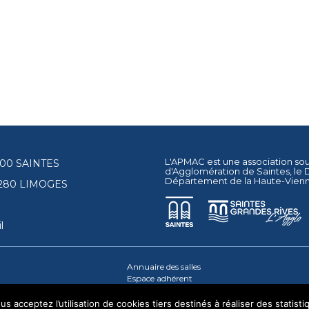
L'APMAC est une association so
17100 SAINTES
d'Agglomération de Saintes
, le
Département de la Haute-Vien
87280 LIMOGES
l
Annuaire des salles
Espace adhérent
s acceptez l’utilisation de cookies tiers destinés à réaliser des statisti
© 2026 - Tous droits réservés - apmac.fr - réalisation :
aggelos.fr