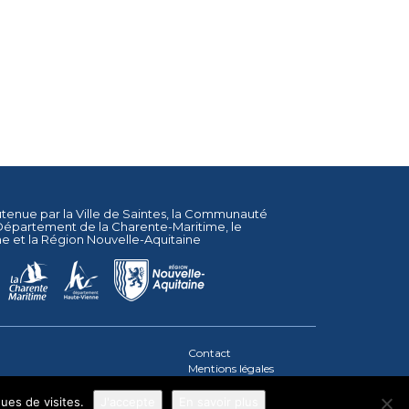
utenue par la
Ville de Saintes
, la
Communauté
Département de la Charente-Maritime
, le
ne
et la
Région Nouvelle-Aquitaine
Contact
Mentions légales
Plan du site
ques de visites.
J'accepte
En savoir plus