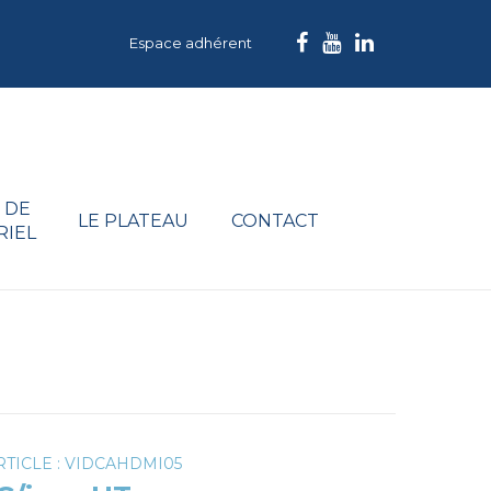
Espace adhérent
 DE
LE PLATEAU
CONTACT
RIEL
TICLE : VIDCAHDMI05