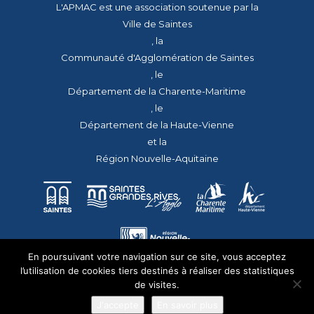
L'APMAC est une association soutenue par la
Ville de Saintes
, la
Communauté d'Agglomération de Saintes
, le
Département de la Charente-Maritime
, le
Département de la Haute-Vienne
et la
Région Nouvelle-Aquitaine
En poursuivant votre navigation sur ce site, vous acceptez
l’utilisation de cookies tiers destinés à réaliser des statistiques
de visites.
J'accepte
En savoir plus
© 2026 - Tous droits réservés - apmac.fr - réalisation :
aggelos.fr