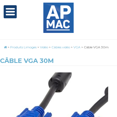
>
Produits Limoges
>
Vidéo
>
Câbles vidéo
>
VGA
>
Câble VGA 30m
CÂBLE VGA 30M