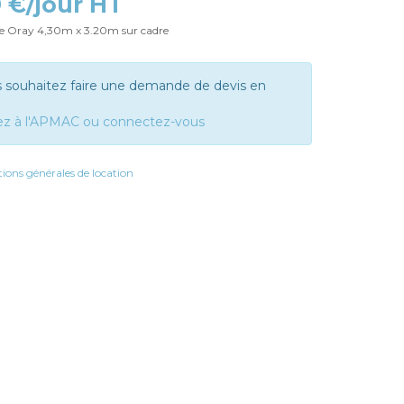
9 €/jour HT
se Oray 4,30m x 3.20m sur cadre
s souhaitez faire une demande de devis en
ez à l'APMAC ou connectez-vous
ions générales de location