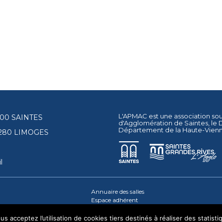
L'APMAC est une association so
17100 SAINTES
d'Agglomération de Saintes
, le
Département de la Haute-Vien
87280 LIMOGES
l
Annuaire des salles
Espace adhérent
s acceptez l’utilisation de cookies tiers destinés à réaliser des statisti
© 2026 - Tous droits réservés - apmac.fr - réalisation :
aggelos.fr