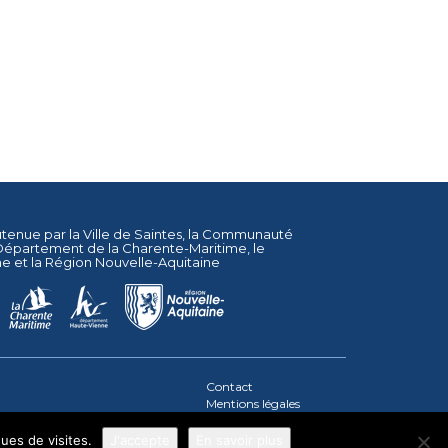
utenue par la
Ville de Saintes
, la
Communauté
Département de la Charente-Maritime
, le
ne
et la
Région Nouvelle-Aquitaine
Contact
Mentions légales
Plan du site
ques de visites.
J'accepte
En savoir plus