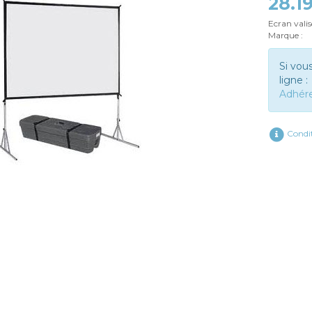
28.1
Ecran vali
Marque :
Si vou
ligne :
Adhér
Condit