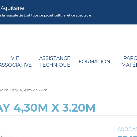
-Aquitaine
réussite de tout type de projet culturel et de spectacle
VIE
ASSISTANCE
PARC
FORMATION
ASSOCIATIVE
TECHNIQUE
MATÉ
valise Oray 4,30m x 3.20m
Y 4,30M X 3.20M
CODE AR