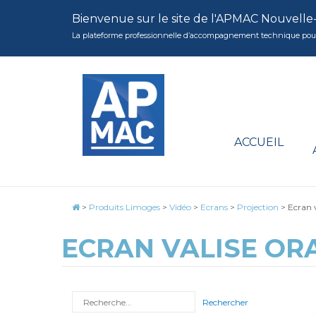
Bienvenue sur le site de l'APMAC Nouvelle
La plateforme professionnelle d’accompagnement technique pour la 
ACCUEIL
>
Produits Limoges
>
Vidéo
>
Ecrans
>
Projection
>
Ecran 
ECRAN VALISE ORA
Rechercher