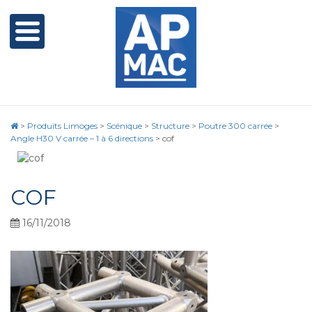
>
Produits Limoges
>
Scénique
>
Structure
>
Poutre 300 carrée
>
Angle H30 V carrée – 1 à 6 directions
>
cof
COF
16/11/2018