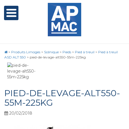
>
Produits Limoges
>
Scénique
>
Pieds
>
Pied à treuil
>
Pied à treuil
ASD ALT 550
>
pied-de-levage-alt550-55m-225kg
PIED-DE-LEVAGE-ALT550-
55M-225KG
20/02/2018