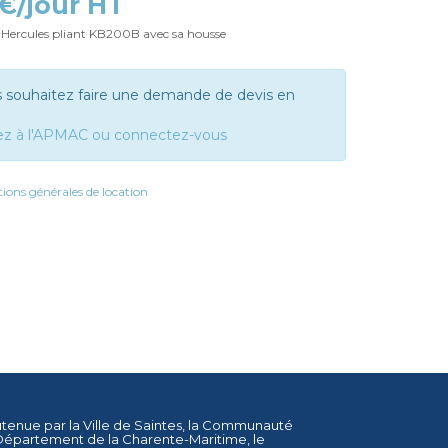
 €/jour HT
Hercules pliant KB200B avec sa housse
s souhaitez faire une demande de devis en
ez à l'APMAC ou connectez-vous
ions générales de location
utenue par la
Ville de Saintes
, la
Communauté
Département de la Charente-Maritime
, le