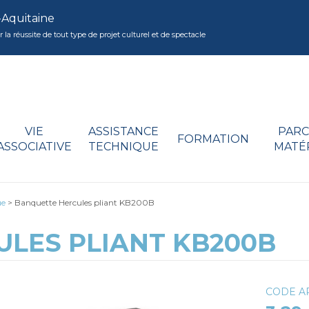
-Aquitaine
réussite de tout type de projet culturel et de spectacle
VIE
ASSISTANCE
PARC
FORMATION
ASSOCIATIVE
TECHNIQUE
MATÉ
ue
>
Banquette Hercules pliant KB200B
LES PLIANT KB200B
CODE AR