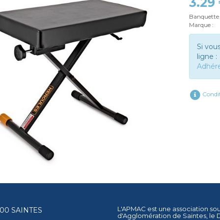
3.29
Banquette 
Marque :
Si vou
ligne :
Adhér
Condit
L'APMAC est une association so
17100 SAINTES
d'Agglomération de Saintes
, le