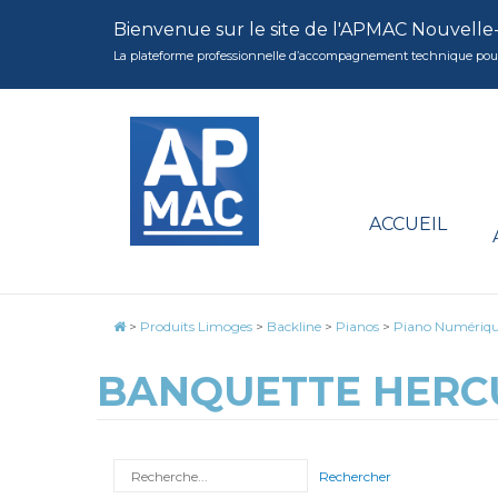
Bienvenue sur le site de l'APMAC Nouvelle
La plateforme professionnelle d’accompagnement technique pour la 
ACCUEIL
>
Produits Limoges
>
Backline
>
Pianos
>
Piano Numériq
BANQUETTE HERCU
Rechercher