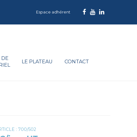
Espace adhérent
 DE
LE PLATEAU
CONTACT
RIEL
TICLE : 700/502