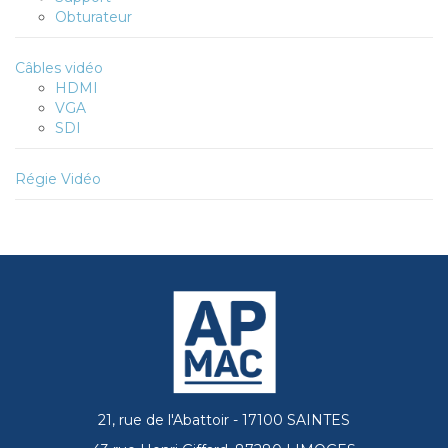
Obturateur
Câbles vidéo
HDMI
VGA
SDI
Régie Vidéo
21, rue de l'Abattoir - 17100 SAINTES