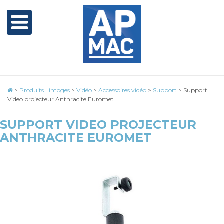
>
Produits Limoges
>
Vidéo
>
Accessoires vidéo
>
Support
>
Support
Video projecteur Anthracite Euromet
SUPPORT VIDEO PROJECTEUR
ANTHRACITE EUROMET