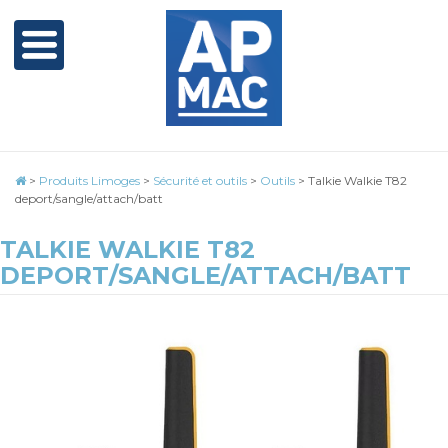
>
Produits Limoges
>
Sécurité et outils
>
Outils
>
Talkie Walkie T82
deport/sangle/attach/batt
TALKIE WALKIE T82
DEPORT/SANGLE/ATTACH/BATT