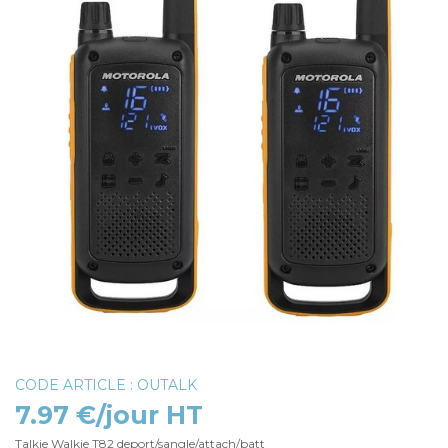
CODE ARTICLE : OUTALK
7.97 €/jour HT
Talkie Walkie T82 deport/sangle/attach/batt