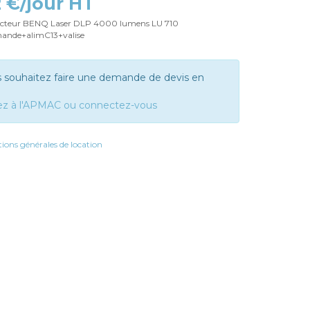
2 €/jour HT
jecteur BENQ Laser DLP 4000 lumens LU 710
ande+alimC13+valise
s souhaitez faire une demande de devis en
ez à l'APMAC ou connectez-vous
ions générales de location