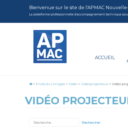
Bienvenue sur le site de l'APMAC Nouvelle
La plateforme professionnelle d’accompagnement technique pour la 
ACCUEIL
>
Produits Limoges
>
Vidéo
>
Vidéoprojecteurs
>
Vidéo pr
VIDÉO PROJECTEU
Rechercher