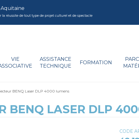
-Aquitaine
réussite de tout type de projet culturel et de spectacle
VIE
ASSISTANCE
PARC
FORMATION
ASSOCIATIVE
TECHNIQUE
MATÉ
ojecteur BENQ Laser DLP 4000 lumens
R BENQ LASER DLP 40
CODE AR