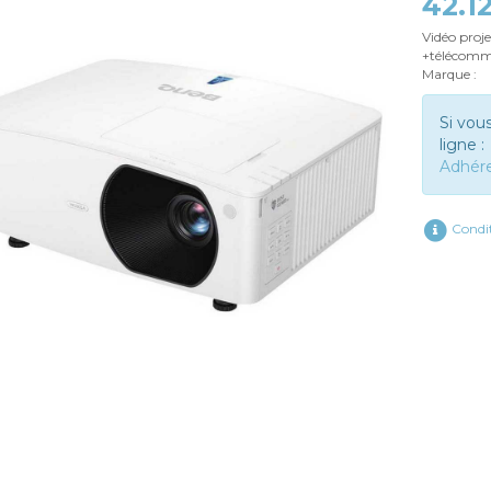
42.1
Vidéo pro
+télécomm
Marque :
Si vou
ligne :
Adhér
Condit