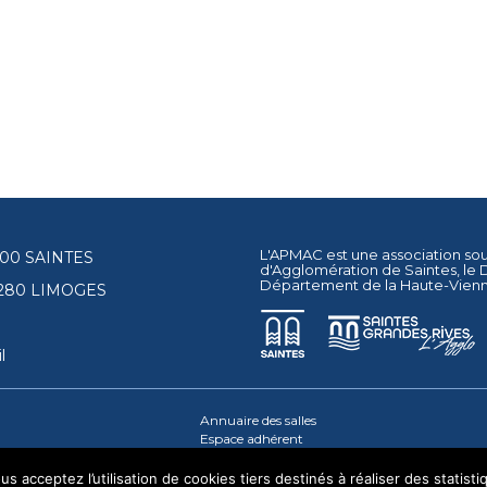
L'APMAC est une association so
17100 SAINTES
d'Agglomération de Saintes
, le
Département de la Haute-Vien
87280 LIMOGES
l
Annuaire des salles
Espace adhérent
s acceptez l’utilisation de cookies tiers destinés à réaliser des statisti
© 2026 - Tous droits réservés - apmac.fr - réalisation :
aggelos.fr