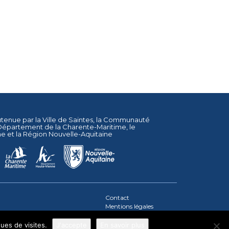
utenue par la
Ville de Saintes
, la
Communauté
Département de la Charente-Maritime
, le
ne
et la
Région Nouvelle-Aquitaine
Contact
Mentions légales
Plan du site
ques de visites.
J'accepte
En savoir plus