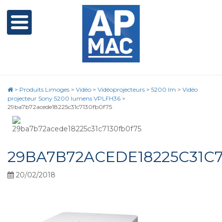
>
Produits Limoges
>
Vidéo
>
Vidéoprojecteurs
>
5200 lm
>
Vidéo
projecteur Sony 5200 lumens VPLFH36
>
29ba7b72acede18225c31c7130fb0f75
29BA7B72ACEDE18225C31C7
20/02/2018