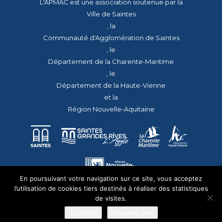
L'APMAC est une association soutenue par la
Ville de Saintes
, la
Communauté d'Agglomération de Saintes
, le
Département de la Charente-Maritime
, le
Département de la Haute-Vienne
et la
Région Nouvelle-Aquitaine
En poursuivant votre navigation sur ce site, vous acceptez
l’utilisation de cookies tiers destinés à réaliser des statistiques
de visites.
J'accepte
En savoir plus
© 2026 - Tous droits réservés - apmac.fr - réalisation :
aggelos.fr