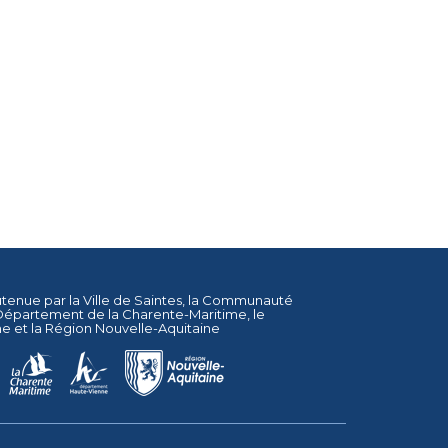
utenue par la
Ville de Saintes
, la
Communauté
Département de la Charente-Maritime
, le
ne
et la
Région Nouvelle-Aquitaine