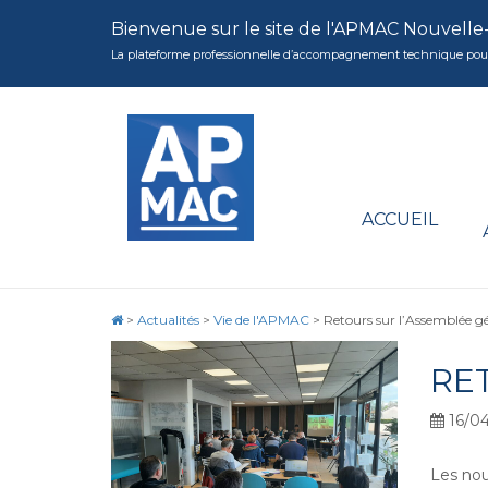
Bienvenue sur le site de l'APMAC Nouvelle
La plateforme professionnelle d’accompagnement technique pour la 
ACCUEIL
>
Actualités
>
Vie de l'APMAC
>
Retours sur l’Assemblée g
RE
16/0
Les nou