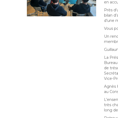
en accu
Près d’
bilan d
d’une mo
Vous po
Un reno
membre 
Guillau
La Prés
Bureau 
de trés
Secréta
Vice-Pr
Agnès H
au Cons
L’ensem
très ch
long de