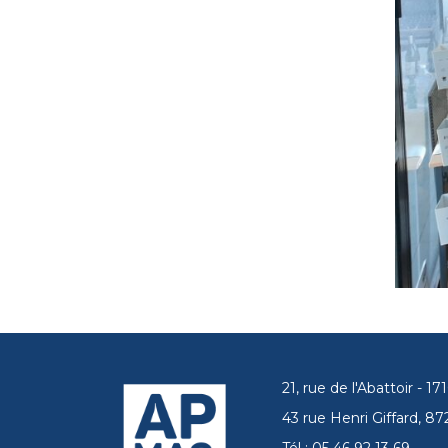
21, rue de l'Abattoir - 
43 rue Henri Giffard, 
Tél : 05 46 92 13 69