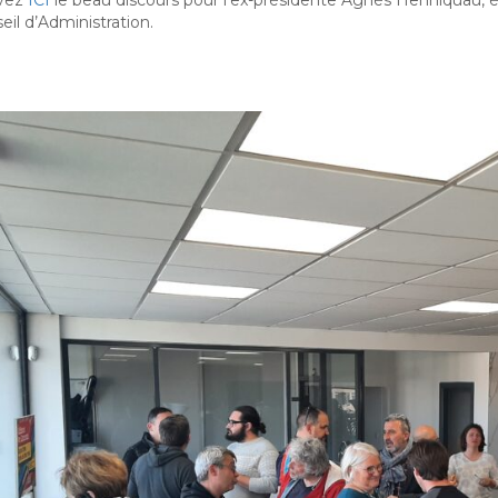
vez
ICI
le beau discours pour l’ex-présidente Agnès Henniquau, 
eil d’Administration.