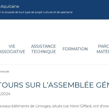
-Aquitaine
réussite de tout type de projet culturel et de spectacle
VIE
ASSISTANCE
PARC
FORMATION
ASSOCIATIVE
TECHNIQUE
MATÉ
énérale
TOURS SUR L’ASSEMBLÉE GÉ
4/2024
veaux bâtiments de Limoges, situés rue Henri Giffard, ont d’ores