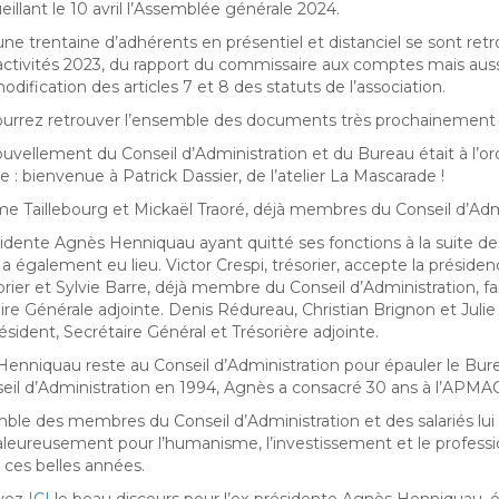
eillant le 10 avril l’Assemblée générale 2024.
une trentaine d’adhérents en présentiel et distanciel se sont ret
’activités 2023, du rapport du commissaire aux comptes mais auss
dification des articles 7 et 8 des statuts de l’association.
urrez retrouver l’ensemble des documents très prochainement s
uvellement du Conseil d’Administration et du Bureau était à l’ordr
: bienvenue à Patrick Dassier, de l’atelier La Mascarade !
me Taillebourg et Mickaël Traoré, déjà membres du Conseil d’Admi
idente Agnès Henniquau ayant quitté ses fonctions à la suite de
a également eu lieu. Victor Crespi, trésorier, accepte la présiden
orier et Sylvie Barre, déjà membre du Conseil d’Administration, 
ire Générale adjointe. Denis Rédureau, Christian Brignon et Julie
ésident, Secrétaire Général et Trésorière adjointe.
enniquau reste au Conseil d’Administration pour épauler le Bu
eil d’Administration en 1994, Agnès a consacré 30 ans à l’APMAC
ble des membres du Conseil d’Administration et des salariés lui 
aleureusement pour l’humanisme, l’investissement et le professio
 ces belles années.