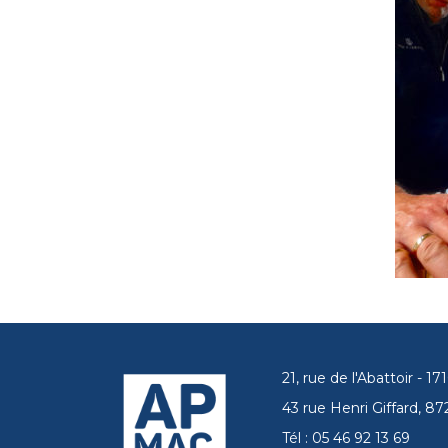
21, rue de l'Abattoir - 
43 rue Henri Giffard, 
Tél : 05 46 92 13 69