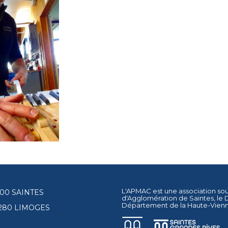
L'APMAC est une association so
17100 SAINTES
d'Agglomération de Saintes
, le
Département de la Haute-Vien
87280 LIMOGES