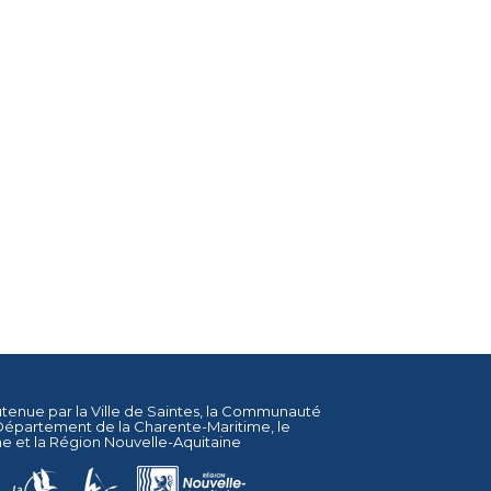
utenue par la
Ville de Saintes
, la
Communauté
Département de la Charente-Maritime
, le
ne
et la
Région Nouvelle-Aquitaine