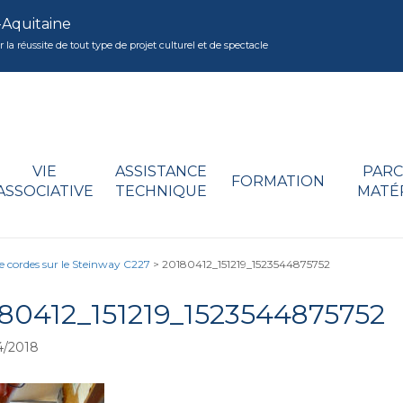
-Aquitaine
réussite de tout type de projet culturel et de spectacle
VIE
ASSISTANCE
PARC
FORMATION
ASSOCIATIVE
TECHNIQUE
MATÉ
 cordes sur le Steinway C227
>
20180412_151219_1523544875752
80412_151219_1523544875752
4/2018