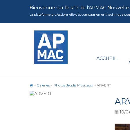
Bienvenue sur le site de l'APMAC Nouvelle
La plateforme professionnelle d’accompagnement technique pour la 
ACCUEIL
>
Galeries
>
Photos Jeudis Musicaux
>
ARVERT
AR
10/0