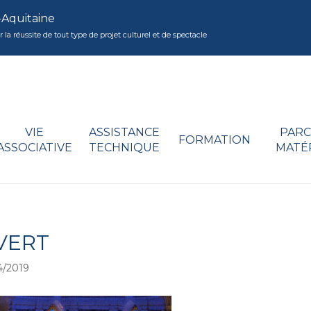
-Aquitaine
réussite de tout type de projet culturel et de spectacle
VIE
ASSISTANCE
PARC
FORMATION
ASSOCIATIVE
TECHNIQUE
MATÉ
VERT
4/2019