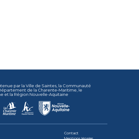
utenue par la
Ville de Saintes
, la
Communauté
Département de la Charente-Maritime
, le
ne
et la
Région Nouvelle-Aquitaine
Contact
Mentions légales