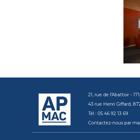
21, rue de l'Abattoir - 
43 rue Henri Giffard, 
Tél : 05 46 92 13 69
Contactez-nous par mai