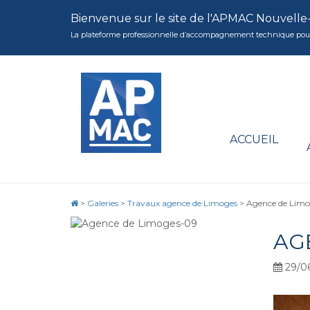
Bienvenue sur le site de l'APMAC Nouvelle
La plateforme professionnelle d’accompagnement technique pour la 
ACCUEIL
>
Galeries
>
Travaux agence de Limoges
>
Agence de Lim
AG
29/0