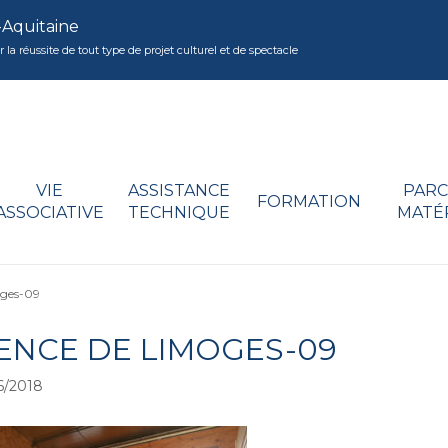
-Aquitaine
réussite de tout type de projet culturel et de spectacle
VIE
ASSISTANCE
PARC
FORMATION
ASSOCIATIVE
TECHNIQUE
MATÉ
oges-09
ENCE DE LIMOGES-09
6/2018