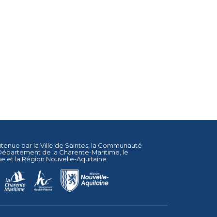
utenue par la
Ville de Saintes
, la
Communauté
Département de la Charente-Maritime
, le
ne
et la
Région Nouvelle-Aquitaine