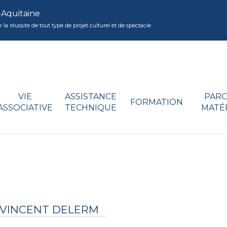
-Aquitaine
réussite de tout type de projet culturel et de spectacle
VIE
ASSISTANCE
PARC
FORMATION
ASSOCIATIVE
TECHNIQUE
MATÉ
 VINCENT DELERM