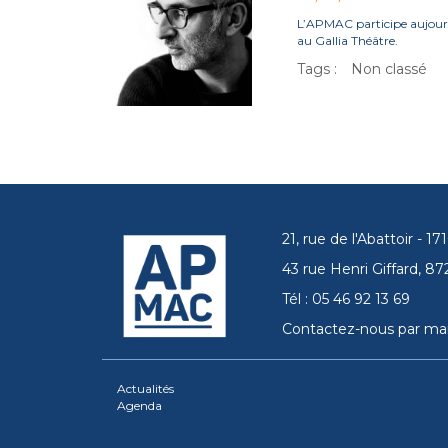
L’APMAC participe aujour
au Gallia Théâtre.
Tags :
Non classé
21, rue de l'Abattoir - 
43 rue Henri Giffard, 
Tél : 05 46 92 13 69
Contactez-nous par mai
Actualités
Agenda