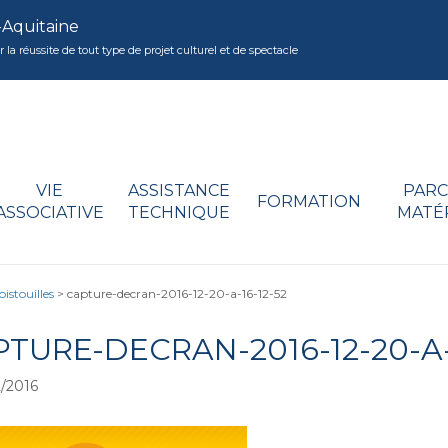
-Aquitaine
réussite de tout type de projet culturel et de spectacle
VIE
ASSISTANCE
PARC
FORMATION
ASSOCIATIVE
TECHNIQUE
MATÉ
stouilles
>
capture-decran-2016-12-20-a-16-12-52
TURE-DECRAN-2016-12-20-A-
/2016