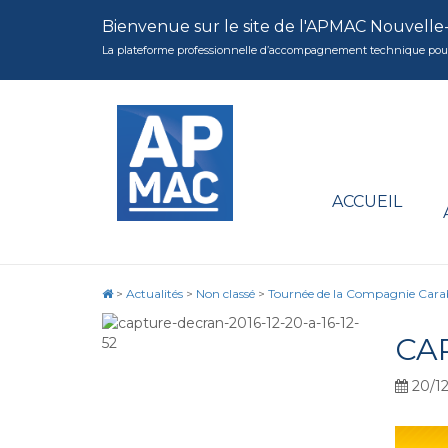
Bienvenue sur le site de l'APMAC Nouvelle
La plateforme professionnelle d’accompagnement technique pour la 
ACCUEIL
>
Actualités
>
Non classé
>
Tournée de la Compagnie Carabi
CAP
20/12