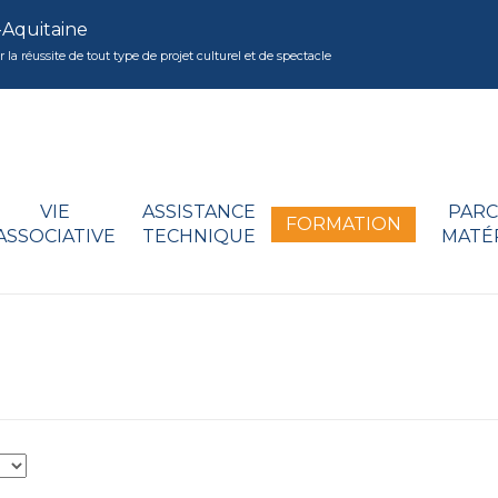
-Aquitaine
réussite de tout type de projet culturel et de spectacle
VIE
ASSISTANCE
PARC
FORMATION
ASSOCIATIVE
TECHNIQUE
MATÉ