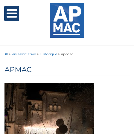
>
Vie associative
>
Historique
>
apmac
APMAC