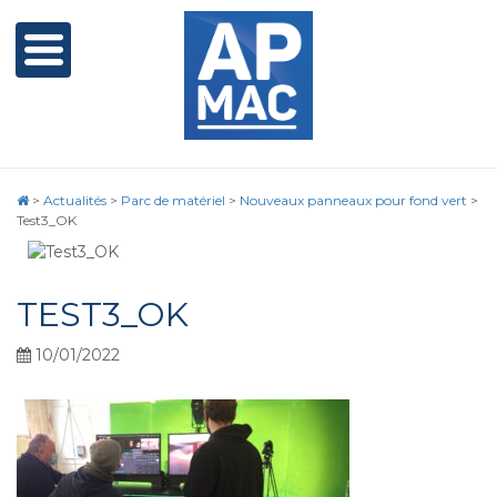
>
Actualités
>
Parc de matériel
>
Nouveaux panneaux pour fond vert
>
Test3_OK
TEST3_OK
10/01/2022