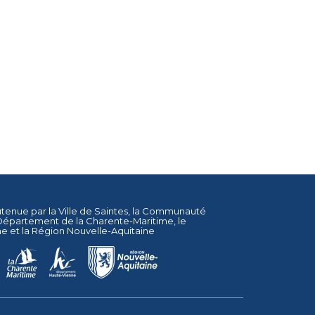
utenue par la
Ville de Saintes
, la
Communauté
Département de la Charente-Maritime
, le
ne
et la
Région Nouvelle-Aquitaine