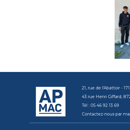
21, rue de l'Abattoir - 
43 rue Henri Giffard, 
Tél : 05 46 92 13 69
Contactez-nous par mai