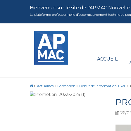
Bienvenue sur le site de l'APMAC Nouvelle
La plateforme professionnelle d’accompagnement technique pour la 
ACCUEIL
>
Actualités
>
Formation
>
Début de la formation TSVE
>
PR
26/0