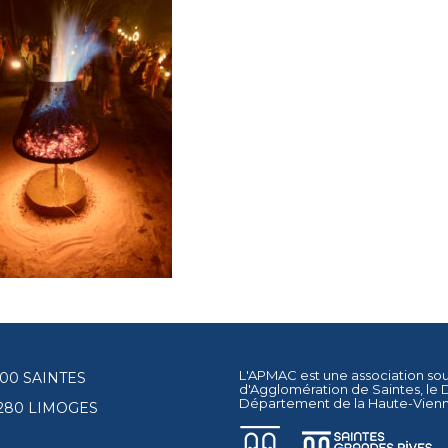
L'APMAC est une association so
17100 SAINTES
d'Agglomération de Saintes
, le
Département de la Haute-Vien
87280 LIMOGES