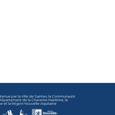
utenue par la
Ville de Saintes
, la
Communauté
Département de la Charente-Maritime
, le
ne
et la
Région Nouvelle-Aquitaine