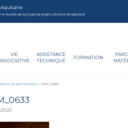
-Aquitaine
réussite de tout type de projet culturel et de spectacle
VIE
ASSISTANCE
PARC
FORMATION
ASSOCIATIVE
TECHNIQUE
MATÉ
nérant sur son territoire
>
SAM_0633
M_0633
0/2020