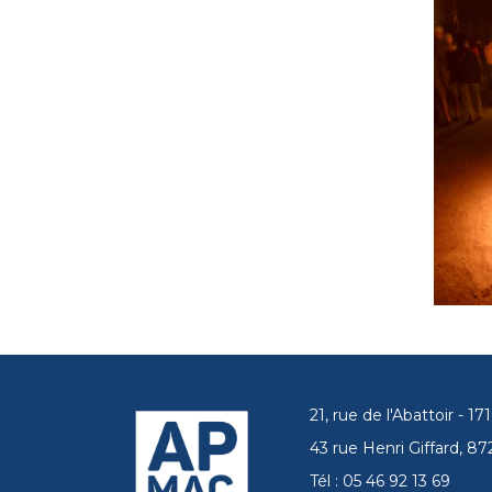
21, rue de l'Abattoir - 
43 rue Henri Giffard, 
Tél : 05 46 92 13 69