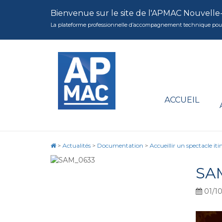
Bienvenue sur le site de l'APMAC Nouvelle
La plateforme professionnelle d’accompagnement technique pour la 
ACCUEIL
>
Actualités
>
Documentation
>
Accueillir un spectacle iti
SA
01/1