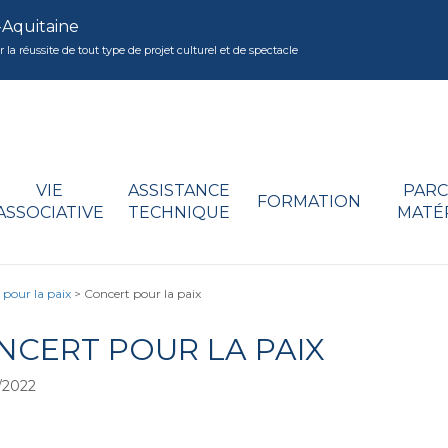
-Aquitaine
réussite de tout type de projet culturel et de spectacle
VIE
ASSISTANCE
PARC
FORMATION
ASSOCIATIVE
TECHNIQUE
MATÉ
 pour la paix
>
Concert pour la paix
NCERT POUR LA PAIX
/2022