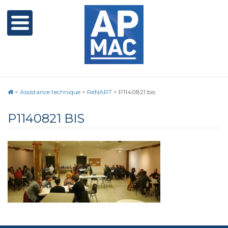
>
Assistance technique
>
RéNART
>
P1140821 bis
P1140821 BIS