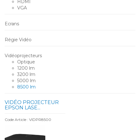
HDMI
VGA
Ecrans
Régie Vidéo
Vidéoprojecteurs
Optique
1200 lm
3200 lm
5000 lm
8500 lm
VIDÉO PROJECTEUR
EPSON LASE...
Code Article : VIDPR8500