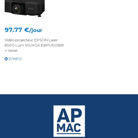
97.77 €
/jour
Vidéo projecteur EPSON Laser
8500 Lum WUXGA EBPU1008B
+ Valise
D'INFO