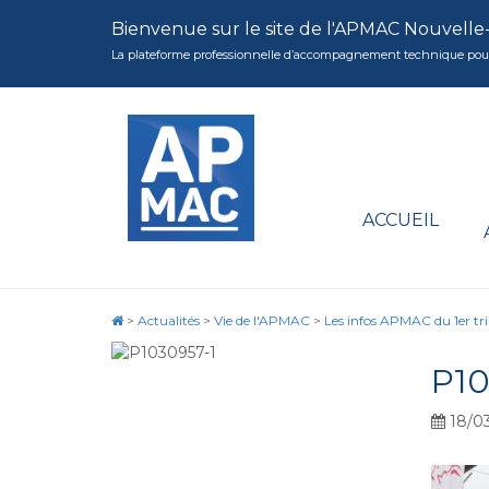
Bienvenue sur le site de l'APMAC Nouvelle
La plateforme professionnelle d’accompagnement technique pour la 
ACCUEIL
>
Actualités
>
Vie de l'APMAC
>
Les infos APMAC du 1er tr
P10
18/03