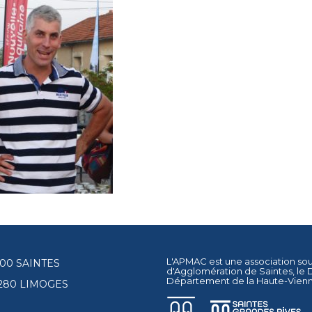
L'APMAC est une association so
17100 SAINTES
d'Agglomération de Saintes
, le
Département de la Haute-Vien
87280 LIMOGES