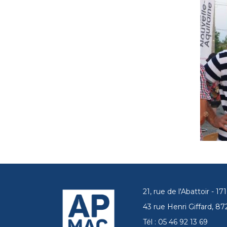
21, rue de l'Abattoir - 
43 rue Henri Giffard, 
Tél : 05 46 92 13 69