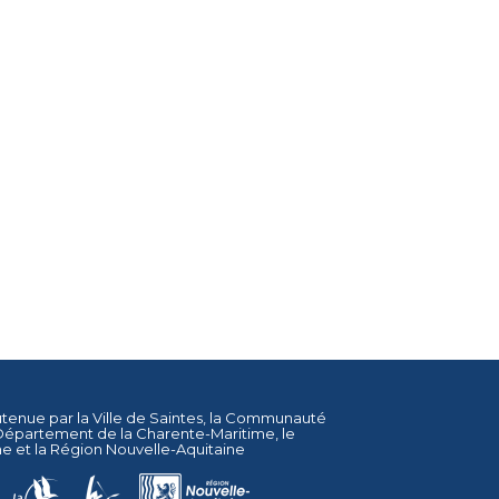
utenue par la
Ville de Saintes
, la
Communauté
Département de la Charente-Maritime
, le
ne
et la
Région Nouvelle-Aquitaine