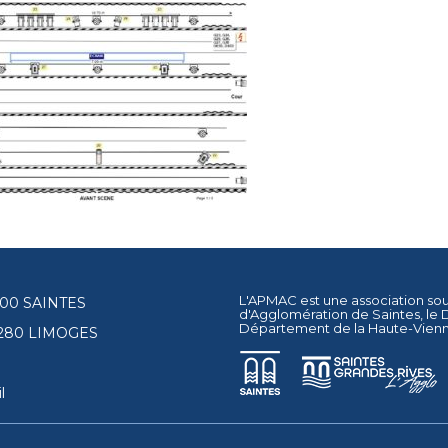
L'APMAC est une association so
17100 SAINTES
d'Agglomération de Saintes
, le
Département de la Haute-Vien
87280 LIMOGES
l