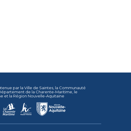
utenue par la
Ville de Saintes
, la
Communauté
Département de la Charente-Maritime
, le
ne
et la
Région Nouvelle-Aquitaine