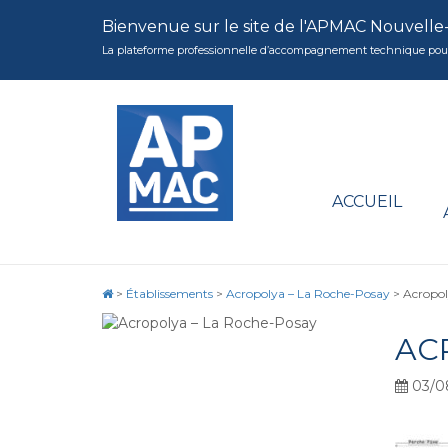
Bienvenue sur le site de l'APMAC Nouvelle
La plateforme professionnelle d’accompagnement technique pour la 
ACCUEIL
>
Établissements
>
Acropolya – La Roche-Posay
>
Acropol
AC
03/0