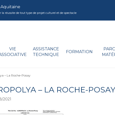
-Aquitaine
réussite de tout type de projet culturel et de spectacle
VIE
ASSISTANCE
PARC
FORMATION
ASSOCIATIVE
TECHNIQUE
MATÉ
ya – La Roche-Posay
ROPOLYA – LA ROCHE-POSA
8/2021