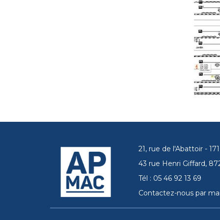
21, rue de l'Abattoir - 
43 rue Henri Giffard, 
Tél : 05 46 92 13 69
Contactez-nous par mai