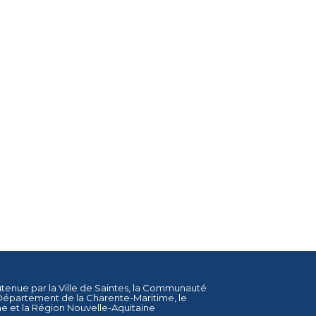
utenue par la
Ville de Saintes
, la
Communauté
Département de la Charente-Maritime
, le
ne
et la
Région Nouvelle-Aquitaine