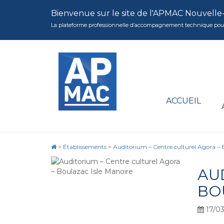
Bienvenue sur le site de l'APMAC Nouvelle
La plateforme professionnelle d’accompagnement technique pour la 
ACCUEIL
>
Établissements
>
Auditorium – Centre culturel Agora – 
AU
BO
17/0