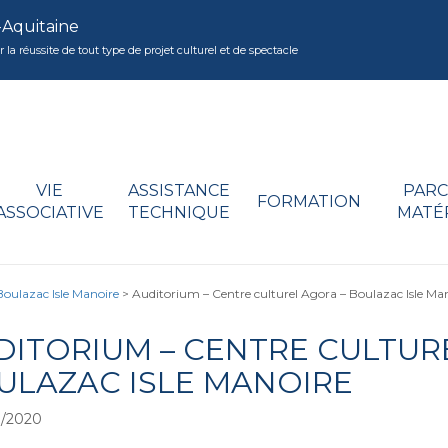
-Aquitaine
réussite de tout type de projet culturel et de spectacle
VIE
ASSISTANCE
PARC
FORMATION
ASSOCIATIVE
TECHNIQUE
MATÉ
Boulazac Isle Manoire
>
Auditorium – Centre culturel Agora – Boulazac Isle Ma
DITORIUM – CENTRE CULTUR
ULAZAC ISLE MANOIRE
3/2020