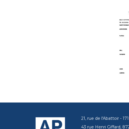
21, rue de l'Abattoir - 
43 rue Henri Giffard, 