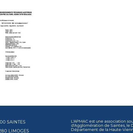
L'APMAC est une association so
17100 SAINTES
d'Agglomération de Saintes
, le
Département de la Haute-Vien
87280 LIMOGES