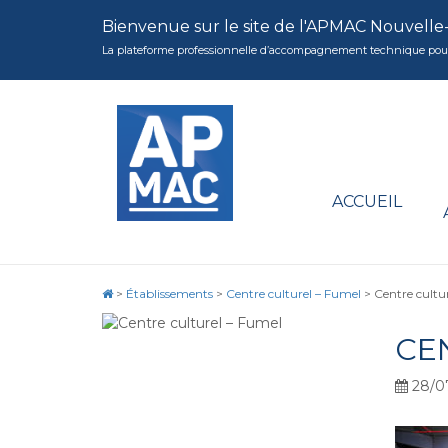
Bienvenue sur le site de l'APMAC Nouvelle
La plateforme professionnelle d’accompagnement technique pour la 
ACCUEIL
>
Établissements
>
Centre culturel – Fumel
>
Centre cultu
CE
28/0