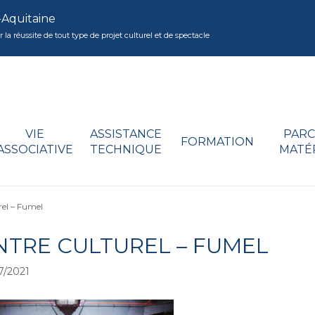
-Aquitaine
réussite de tout type de projet culturel et de spectacle
VIE
ASSISTANCE
PARC
FORMATION
ASSOCIATIVE
TECHNIQUE
MATÉ
rel – Fumel
NTRE CULTUREL – FUMEL
7/2021