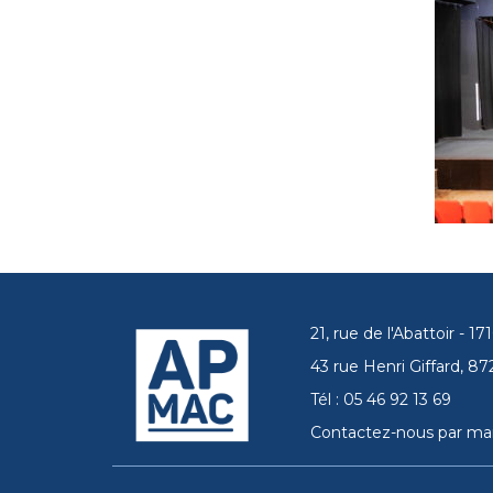
21, rue de l'Abattoir - 
43 rue Henri Giffard, 
Tél : 05 46 92 13 69
Contactez-nous par mai