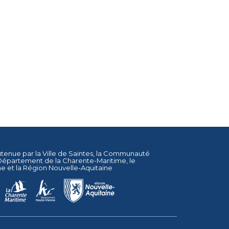
utenue par la
Ville de Saintes
, la
Communauté
Département de la Charente-Maritime
, le
ne
et la
Région Nouvelle-Aquitaine