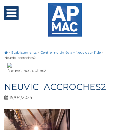
>
Établissements
>
Centre multimédia – Neuvic sur l’Isle
>
Neuvic_accroches2
NEUVIC_ACCROCHES2
19/04/2024