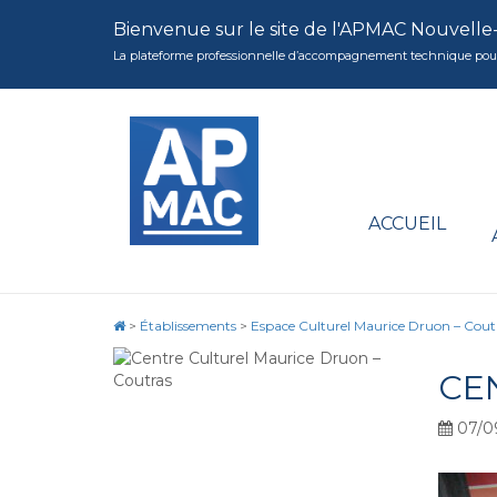
Bienvenue sur le site de l'APMAC Nouvelle
La plateforme professionnelle d’accompagnement technique pour la 
ACCUEIL
>
Établissements
>
Espace Culturel Maurice Druon – Cout
CE
07/0