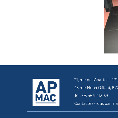
21, rue de l'Abattoir - 
43 rue Henri Giffard, 
Tél : 05 46 92 13 69
Contactez-nous par mai