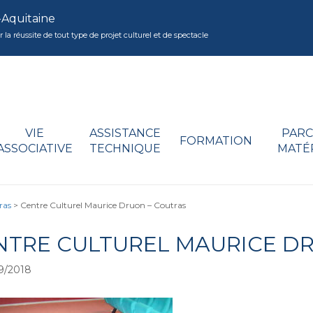
-Aquitaine
réussite de tout type de projet culturel et de spectacle
VIE
ASSISTANCE
PARC
FORMATION
ASSOCIATIVE
TECHNIQUE
MATÉ
ras
>
Centre Culturel Maurice Druon – Coutras
NTRE CULTUREL MAURICE D
9/2018