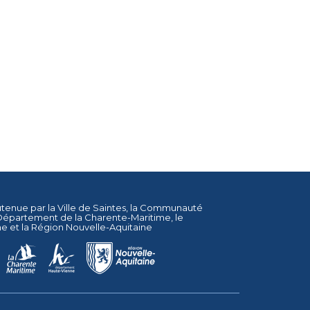
utenue par la
Ville de Saintes
, la
Communauté
Département de la Charente-Maritime
, le
ne
et la
Région Nouvelle-Aquitaine