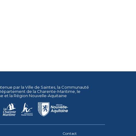
utenue par la
Ville de Saintes
, la
Communauté
Département de la Charente-Maritime
, le
ne
et la
Région Nouvelle-Aquitaine
Contact