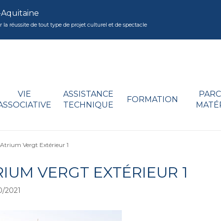
-Aquitaine
réussite de tout type de projet culturel et de spectacle
VIE
ASSISTANCE
PARC
FORMATION
ASSOCIATIVE
TECHNIQUE
MATÉ
Atrium Vergt Extérieur 1
RIUM VERGT EXTÉRIEUR 1
0/2021