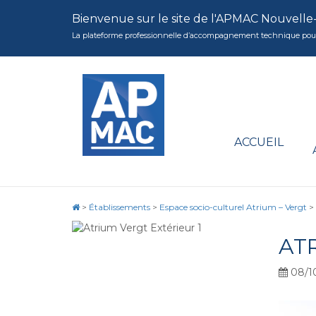
Bienvenue sur le site de l'APMAC Nouvelle
La plateforme professionnelle d’accompagnement technique pour la 
ACCUEIL
>
Établissements
>
Espace socio-culturel Atrium – Vergt
>
AT
08/1