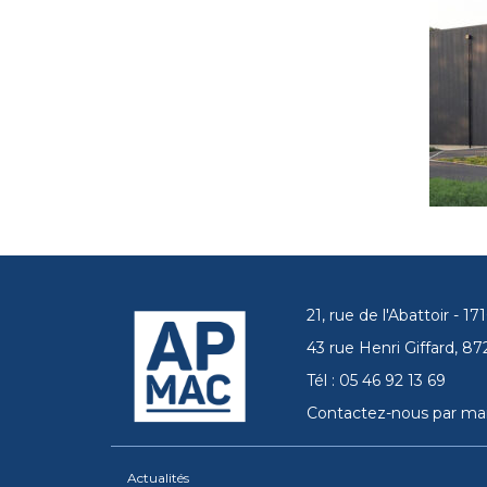
21, rue de l'Abattoir - 
43 rue Henri Giffard, 
Tél : 05 46 92 13 69
Contactez-nous par mai
Actualités