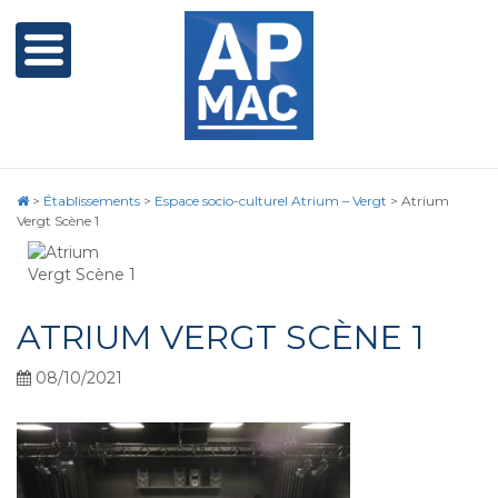
>
Établissements
>
Espace socio-culturel Atrium – Vergt
>
Atrium
Vergt Scène 1
ATRIUM VERGT SCÈNE 1
08/10/2021