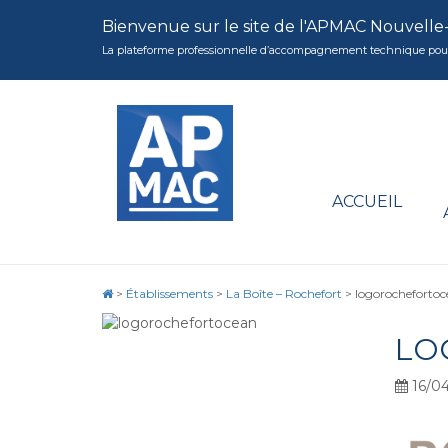
Bienvenue sur le site de l'APMAC Nouvelle
La plateforme professionnelle d’accompagnement technique pour la 
ACCUEIL
>
Établissements
>
La Boîte – Rochefort
>
logorocheforto
LO
16/04