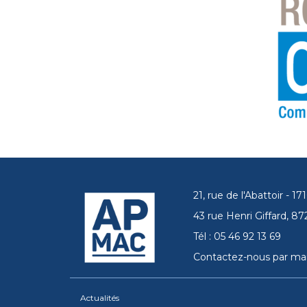
21, rue de l'Abattoir - 
43 rue Henri Giffard, 
Tél : 05 46 92 13 69
Contactez-nous par mai
Actualités