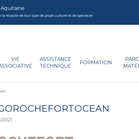
-Aquitaine
réussite de tout type de projet culturel et de spectacle
VIE
ASSISTANCE
PARC
FORMATION
ASSOCIATIVE
TECHNIQUE
MATÉ
cean
GOROCHEFORTOCEAN
/2021