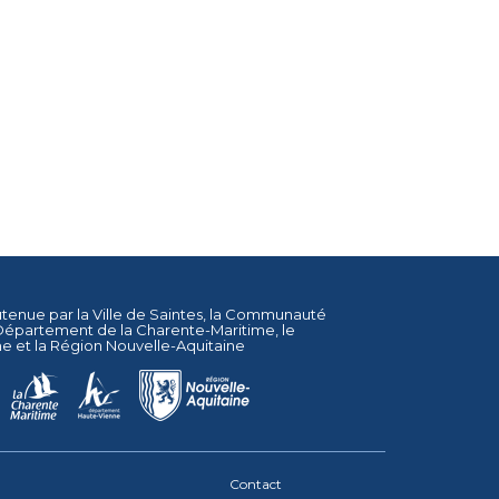
utenue par la
Ville de Saintes
, la
Communauté
Département de la Charente-Maritime
, le
ne
et la
Région Nouvelle-Aquitaine
Contact