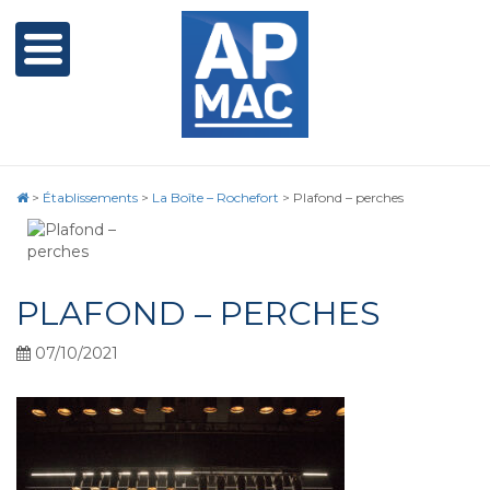
>
Établissements
>
La Boîte – Rochefort
>
Plafond – perches
PLAFOND – PERCHES
07/10/2021