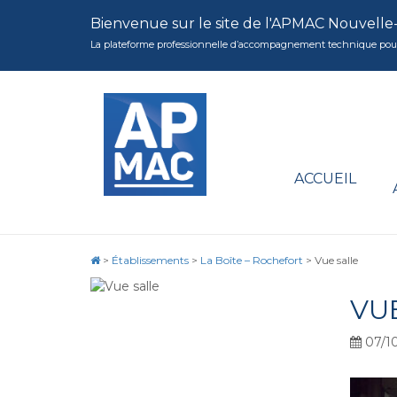
Bienvenue sur le site de l'APMAC Nouvelle
La plateforme professionnelle d’accompagnement technique pour la 
ACCUEIL
>
Établissements
>
La Boîte – Rochefort
>
Vue salle
VU
07/10