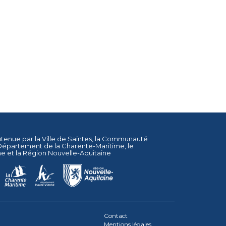
utenue par la
Ville de Saintes
, la
Communauté
Département de la Charente-Maritime
, le
ne
et la
Région Nouvelle-Aquitaine
Contact
Mentions légales