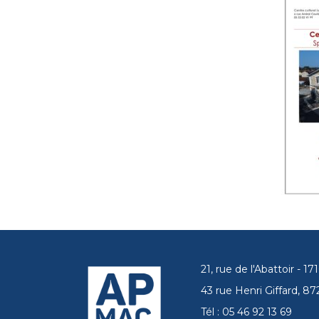
21, rue de l'Abattoir - 
43 rue Henri Giffard, 
Tél : 05 46 92 13 69