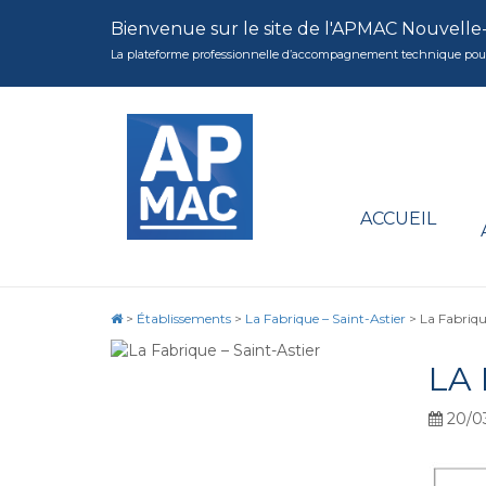
Bienvenue sur le site de l'APMAC Nouvelle
La plateforme professionnelle d’accompagnement technique pour la 
ACCUEIL
>
Établissements
>
La Fabrique – Saint-Astier
>
La Fabriqu
LA 
20/0