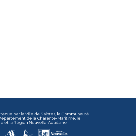
utenue par la
Ville de Saintes
, la
Communauté
Département de la Charente-Maritime
, le
ne
et la
Région Nouvelle-Aquitaine