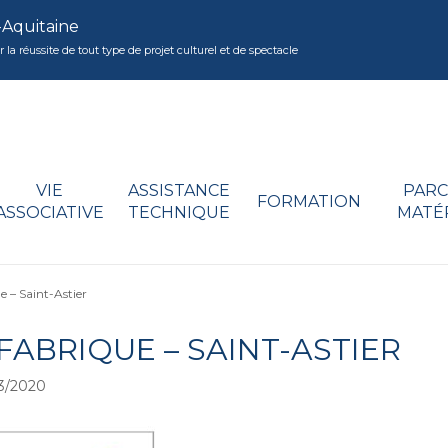
-Aquitaine
réussite de tout type de projet culturel et de spectacle
VIE
ASSISTANCE
PARC
FORMATION
ASSOCIATIVE
TECHNIQUE
MATÉ
e – Saint-Astier
FABRIQUE – SAINT-ASTIER
3/2020