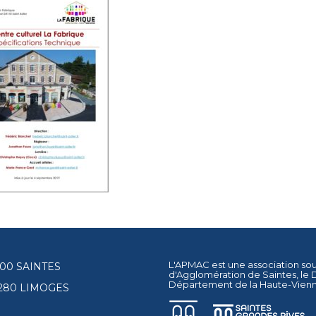
L'APMAC est une association so
17100 SAINTES
d'Agglomération de Saintes
, le
Département de la Haute-Vien
87280 LIMOGES