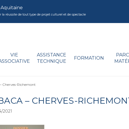
-Aquitaine
réussite de tout type de projet culturel et de spectacle
VIE
ASSISTANCE
PARC
FORMATION
ASSOCIATIVE
TECHNIQUE
MATÉ
– Cherves-Richemont
ABACA – CHERVES-RICHEMON
4/2021