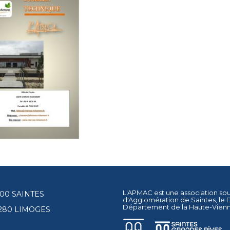
L'APMAC est une association so
17100 SAINTES
d'Agglomération de Saintes
, le
Département de la Haute-Vien
87280 LIMOGES