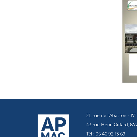
21, rue de l'Abattoir - 
43 rue Henri Giffard, 
Tél : 05 46 92 13 69