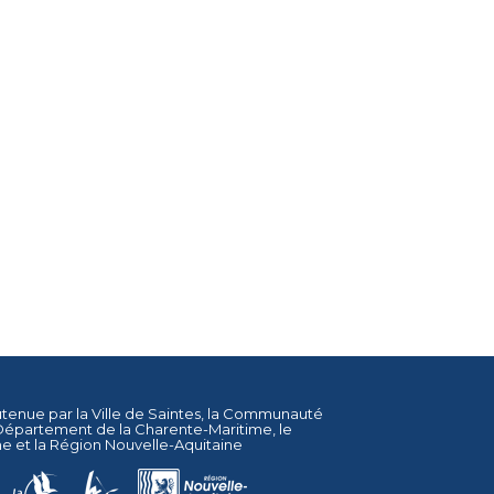
utenue par la
Ville de Saintes
, la
Communauté
Département de la Charente-Maritime
, le
ne
et la
Région Nouvelle-Aquitaine