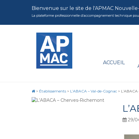
Bienvenue sur le site de l'APMAC Nouvelle
La plateforme professionnelle d’accompagnement technique pour la 
ACCUEIL
>
Établissements
>
L’ABACA – Val-de-Cognac
>
L’ABACA 
L’
29/0