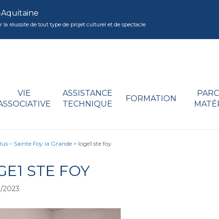
-Aquitaine
réussite de tout type de projet culturel et de spectacle
VIE
ASSISTANCE
PARC
FORMATION
ASSOCIATIVE
TECHNIQUE
MATÉ
lus – Sainte Foy la Grande
>
loge1 ste foy
GE1 STE FOY
/2023