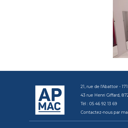
21, rue de l'Abattoir - 
43 rue Henri Giffard, 
Tél : 05 46 92 13 69
Contactez-nous par mai