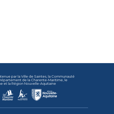
utenue par la
Ville de Saintes
, la
Communauté
Département de la Charente-Maritime
, le
ne
et la
Région Nouvelle-Aquitaine