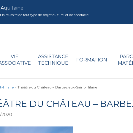
-Aquitaine
réussite de tout type de projet culturel et de spectacle
VIE
ASSISTANCE
PARC
FORMATION
ASSOCIATIVE
TECHNIQUE
MATÉ
-Hilaire
>
Théâtre du Château – Barbezieux-Saint-Hilaire
ÉÂTRE DU CHÂTEAU – BARBEZ
/2020