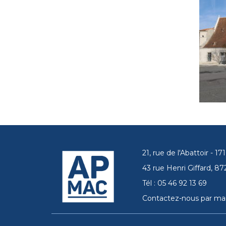
21, rue de l'Abattoir - 
43 rue Henri Giffard, 
Tél : 05 46 92 13 69
Contactez-nous par mai