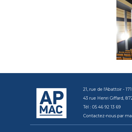
21, rue de l'Abattoir - 
43 rue Henri Giffard, 
Tél : 05 46 92 13 69
Contactez-nous par mai