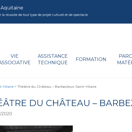
-Aquitaine
réussite de tout type de projet culturel et de spectacle
VIE
ASSISTANCE
PARC
FORMATION
ASSOCIATIVE
TECHNIQUE
MATÉ
-Hilaire
>
Théâtre du Château – Barbezieux-Saint-Hilaire
ÉÂTRE DU CHÂTEAU – BARBEZ
/2020