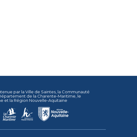
utenue par la
Ville de Saintes
, la
Communauté
Département de la Charente-Maritime
, le
ne
et la
Région Nouvelle-Aquitaine