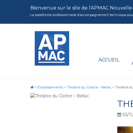
Bienvenue sur le site de l'APMAC Nouvelle
La plateforme professionnelle d’accompagnement technique pour la 
ACCUEIL
>
Établissements
>
Théâtre du Cloître – Bellac
>
Théâtre du
TH
05/11