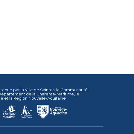
utenue par la
Ville de Saintes
, la
Communauté
Département de la Charente-Maritime
, le
ne
et la
Région Nouvelle-Aquitaine