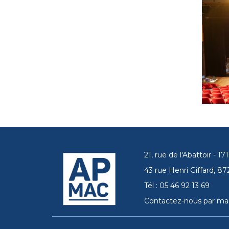
21, rue de l'Abattoir - 
43 rue Henri Giffard, 
Tél : 05 46 92 13 69
Contactez-nous par mai